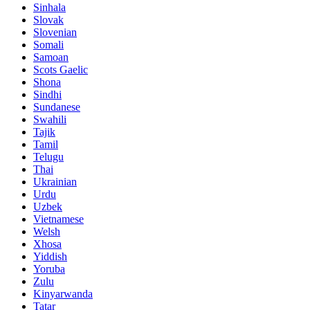
Sinhala
Slovak
Slovenian
Somali
Samoan
Scots Gaelic
Shona
Sindhi
Sundanese
Swahili
Tajik
Tamil
Telugu
Thai
Ukrainian
Urdu
Uzbek
Vietnamese
Welsh
Xhosa
Yiddish
Yoruba
Zulu
Kinyarwanda
Tatar