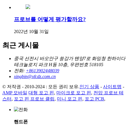
프로브를 어떻게 평가할까요?
2022년 10월 31일
최근 게시물
중국 선전시 바오안구 쑹강가 톈양7로 화밍청 한하이다
테크놀로지 파크 H동 10층, 우편번호 518105
전화:
+8613902448039
xingbin@xfcdz.com.cn
© 저작권 - 2010-2024 : 모든 권리 보유.
인기 상품
-
사이트맵
-
AMP 모바일
대형 포고 핀
,
마이크로 포고 핀
,
전압 프로브 테
스터
,
포고 핀 프로브 클립
,
미니 포고 핀
,
포고 PCB
,
핸드폰