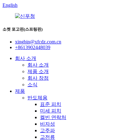
English
소켓 포고핀(스프링핀)
xingbin@xfcdz.com.cn
+8613902448039
회사 소개
회사 소개
제품 소개
회사 장점
소식
제품
반도체용
표준 피치
미세 피치
켈빈 연락처
비자성
고주파
고전류