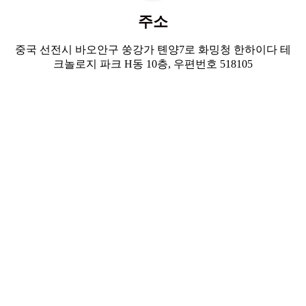
주소
중국 선전시 바오안구 쑹강가 톈양7로 화밍청 한하이다 테
크놀로지 파크 H동 10층, 우편번호 518105