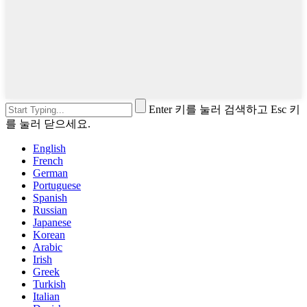
Enter 키를 눌러 검색하고 Esc 키
를 눌러 닫으세요.
English
French
German
Portuguese
Spanish
Russian
Japanese
Korean
Arabic
Irish
Greek
Turkish
Italian