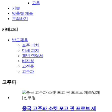
고온
기술
맞춤형 제품
문의하기
카테고리
반도체용
표준 피치
미세 피치
켈빈 연락처
비자성
고전류
고주파
고주파
중국 고주파 소켓 포고 핀 프로브 제