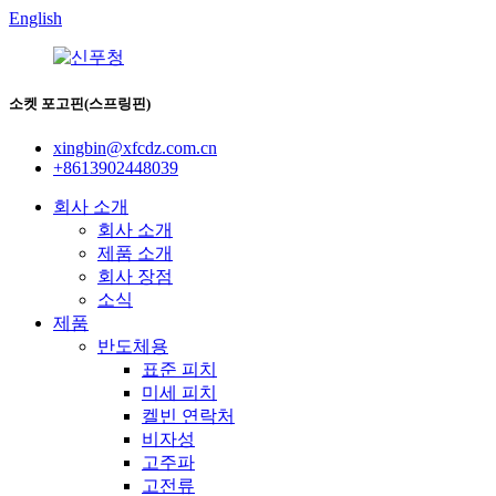
English
소켓 포고핀(스프링핀)
xingbin@xfcdz.com.cn
+8613902448039
회사 소개
회사 소개
제품 소개
회사 장점
소식
제품
반도체용
표준 피치
미세 피치
켈빈 연락처
비자성
고주파
고전류