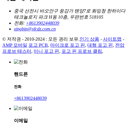
중국 선전시 바오안구 쑹강가 톈양7로 화밍청 한하이다
테크놀로지 파크 H동 10층, 우편번호 518105
전화:
+8613902448039
xingbin@xfcdz.com.cn
© 저작권 - 2010-2024 : 모든 권리 보유.
인기 상품
-
사이트맵
-
AMP 모바일
포고 PCB
,
마이크로 포고 핀
,
대형 포고 핀
,
전압
프로브 테스터
,
미니 포고 핀
,
포고 핀 프로브 클립
,
핸드폰
전화
+8613902448039
이메일