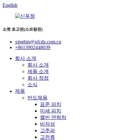
English
소켓 포고핀(스프링핀)
xingbin@xfcdz.com.cn
+8613902448039
회사 소개
회사 소개
제품 소개
회사 장점
소식
제품
반도체용
표준 피치
미세 피치
켈빈 연락처
비자성
고주파
고전류