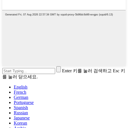
Enter 키를 눌러 검색하고 Esc 키
를 눌러 닫으세요.
English
French
German
Portuguese
Spanish
Russian
Japanese
Korean