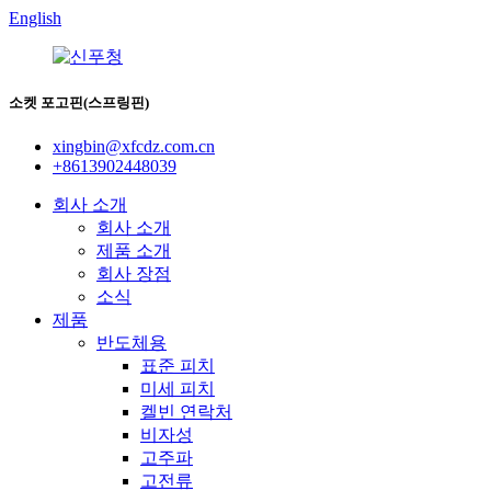
English
소켓 포고핀(스프링핀)
xingbin@xfcdz.com.cn
+8613902448039
회사 소개
회사 소개
제품 소개
회사 장점
소식
제품
반도체용
표준 피치
미세 피치
켈빈 연락처
비자성
고주파
고전류