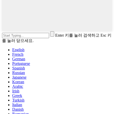
Enter 키를 눌러 검색하고 Esc 키
를 눌러 닫으세요.
English
French
German
Portuguese
Spanish
Russian
Japanese
Korean
Arabic
Irish
Greek
Turkish
Italian
Danish
Romanian