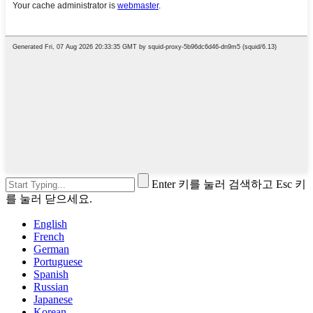
Enter 키를 눌러 검색하고 Esc 키
를 눌러 닫으세요.
English
French
German
Portuguese
Spanish
Russian
Japanese
Korean