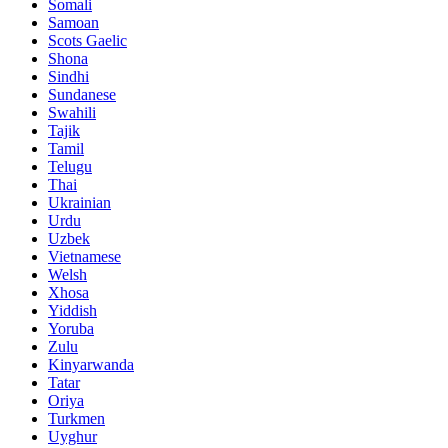
Somali
Samoan
Scots Gaelic
Shona
Sindhi
Sundanese
Swahili
Tajik
Tamil
Telugu
Thai
Ukrainian
Urdu
Uzbek
Vietnamese
Welsh
Xhosa
Yiddish
Yoruba
Zulu
Kinyarwanda
Tatar
Oriya
Turkmen
Uyghur