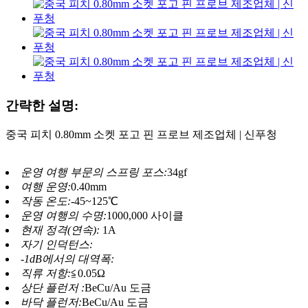
간략한 설명:
중국 피치 0.80mm 소켓 포고 핀 프로브 제조업체 | 신푸청
운영 여행 부문의 스프링 포스:
34gf
여행 운영:
0.40mm
작동 온도:
-45~125℃
운영 여행의 수명:
1000,000 사이클
현재 정격(연속):
1A
자기 인덕턴스:
-1dB에서의 대역폭:
직류 저항:
≦0.05Ω
상단 플런저 :
BeCu/Au 도금
바닥 플런저:
BeCu/Au 도금