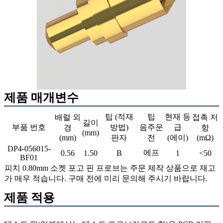
제품 매개변수
팁 (적재
팁
현재 등
배럴 외
접촉 저
길이
부품 번호
방법)
음주운
급
경
항
(mm)
(mm)
판자
전
(에이)
(mΩ)
DP4-056015-
에프
0.56
1.50
B
1
<50
BF01
피치 0.80mm 소켓 포고 핀 프로브는 주문 제작 상품으로 재고
가 매우 적습니다. 구매 전에 미리 문의해 주시기 바랍니다.
제품 적용