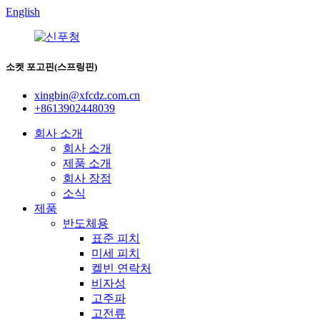
English
소켓 포고핀(스프링핀)
xingbin@xfcdz.com.cn
+8613902448039
회사 소개
회사 소개
제품 소개
회사 장점
소식
제품
반도체용
표준 피치
미세 피치
켈빈 연락처
비자성
고주파
고전류