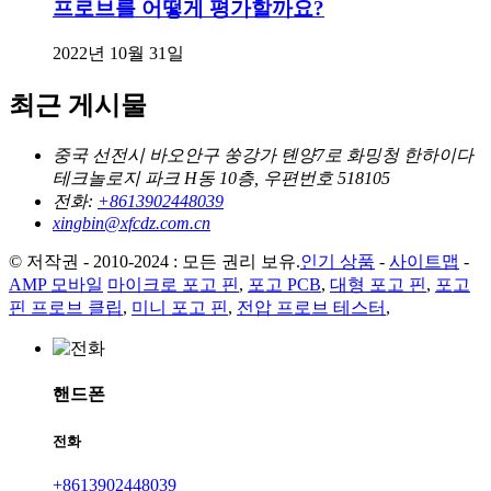
프로브를 어떻게 평가할까요?
2022년 10월 31일
최근 게시물
중국 선전시 바오안구 쑹강가 톈양7로 화밍청 한하이다
테크놀로지 파크 H동 10층, 우편번호 518105
전화:
+8613902448039
xingbin@xfcdz.com.cn
© 저작권 - 2010-2024 : 모든 권리 보유.
인기 상품
-
사이트맵
-
AMP 모바일
마이크로 포고 핀
,
포고 PCB
,
대형 포고 핀
,
포고
핀 프로브 클립
,
미니 포고 핀
,
전압 프로브 테스터
,
핸드폰
전화
+8613902448039