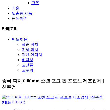
고온
기술
맞춤형 제품
문의하기
카테고리
반도체용
표준 피치
미세 피치
켈빈 연락처
비자성
고전류
고주파
중국 피치 0.80mm 소켓 포고 핀 프로브 제조업체 |
신푸청