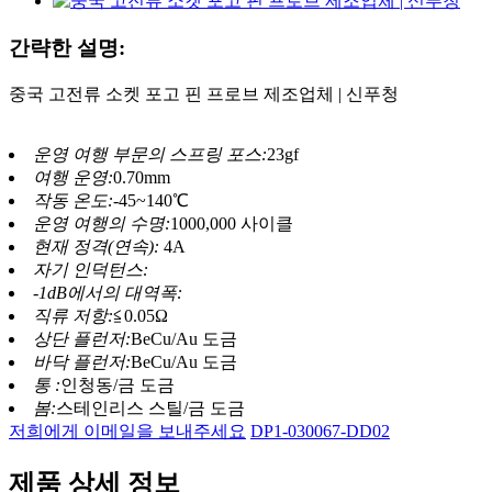
간략한 설명:
중국 고전류 소켓 포고 핀 프로브 제조업체 | 신푸청
운영 여행 부문의 스프링 포스:
23gf
여행 운영:
0.70mm
작동 온도:
-45~140℃
운영 여행의 수명:
1000,000 사이클
현재 정격(연속):
4A
자기 인덕턴스:
-1dB에서의 대역폭:
직류 저항:
≦0.05Ω
상단 플런저:
BeCu/Au 도금
바닥 플런저:
BeCu/Au 도금
통 :
인청동/금 도금
봄:
스테인리스 스틸/금 도금
저희에게 이메일을 보내주세요
DP1-030067-DD02
제품 상세 정보