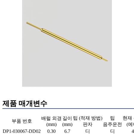
제품 매개변수
팁 (적재 방법)
팁
현재
배럴 외경
길이
부품 번호
(mm)
(mm)
판자
음주운전
(에
DP1-030067-DD02
0.30
6.7
디
디
4