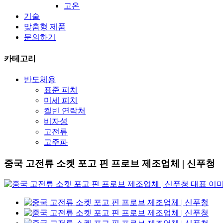
고온
기술
맞춤형 제품
문의하기
카테고리
반도체용
표준 피치
미세 피치
켈빈 연락처
비자성
고전류
고주파
중국 고전류 소켓 포고 핀 프로브 제조업체 | 신푸청