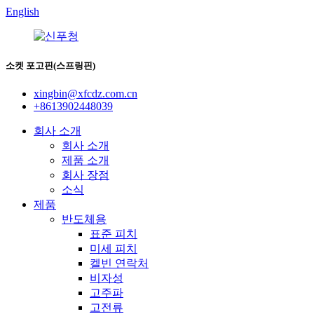
English
소켓 포고핀(스프링핀)
xingbin@xfcdz.com.cn
+8613902448039
회사 소개
회사 소개
제품 소개
회사 장점
소식
제품
반도체용
표준 피치
미세 피치
켈빈 연락처
비자성
고주파
고전류