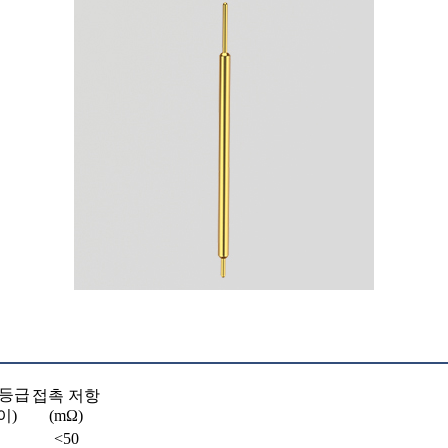
 등급
접촉 저항
이)
(mΩ)
<50